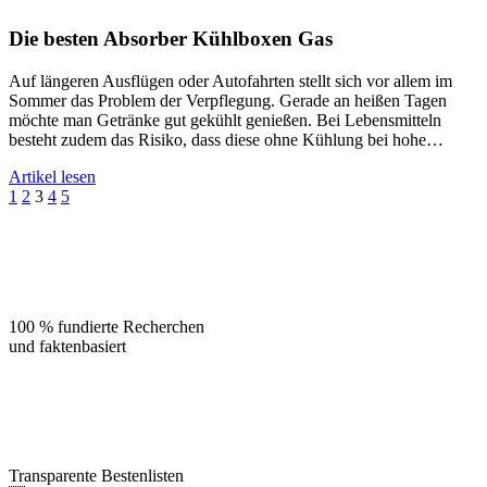
Die besten Absorber Kühlboxen Gas
Auf längeren Ausflügen oder Autofahrten stellt sich vor allem im
Sommer das Problem der Verpflegung. Gerade an heißen Tagen
möchte man Getränke gut gekühlt genießen. Bei Lebensmitteln
besteht zudem das Risiko, dass diese ohne Kühlung bei hohe…
Artikel lesen
Seitennummerierung
1
2
3
4
5
der
Beiträge
100 % fundierte Recherchen
und faktenbasiert
Transparente Bestenlisten