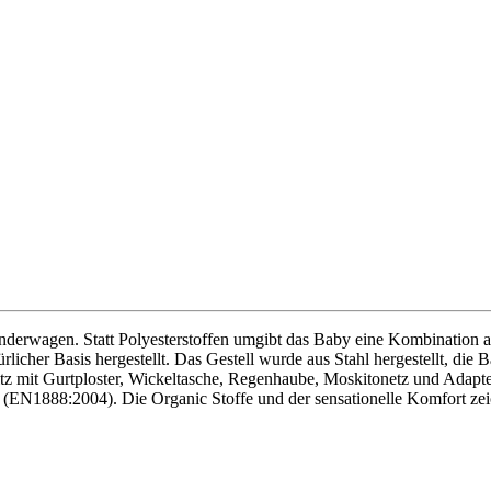
Kinderwagen. Statt Polyesterstoffen umgibt das Baby eine Kombinatio
natürlicher Basis hergestellt. Das Gestell wurde aus Stahl hergestellt
z mit Gurtploster, Wickeltasche, Regenhaube, Moskitonetz und Adapter f
rheit (EN1888:2004). Die Organic Stoffe und der sensationelle Komfort