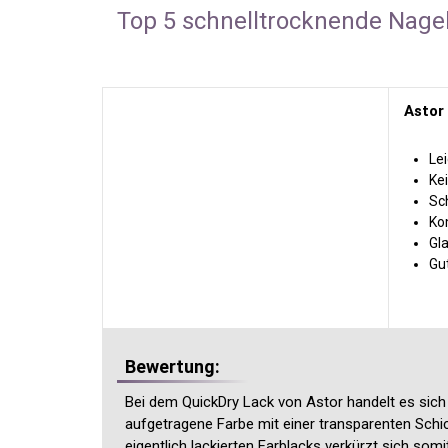
Top 5 schnelltrocknende Nagel
Astor
Lei
Ke
Sc
Ko
Gl
Gut
Bewertung:
Bei dem QuickDry Lack von Astor handelt es sich
aufgetragene Farbe mit einer transparenten Schic
eigentlich lackierten Farblacks verkürzt sich som