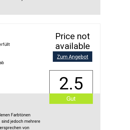
Price not
available
füllt
Zum Angebot
 ab
2.5
Gut
edenen Farbtönen
n sind jedoch mehrere
rversprechen von