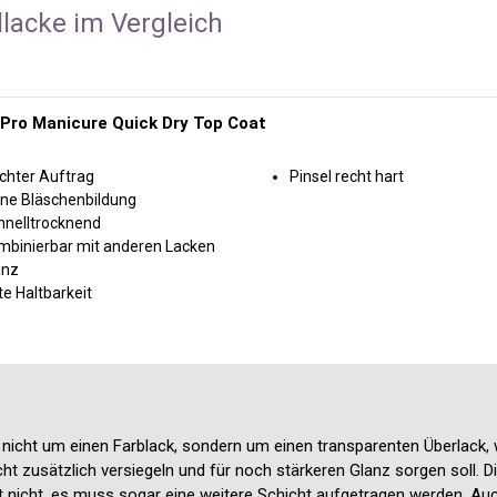
lacke im Vergleich
 Pro Manicure Quick Dry Top Coat
chter Auftrag
Pinsel recht hart
ine Bläschenbildung
hnelltrocknend
mbinierbar mit anderen Lacken
anz
e Haltbarkeit
 nicht um einen Farblack, sondern um einen transparenten Überlack, 
ht zusätzlich versiegeln und für noch stärkeren Glanz sorgen soll. 
it nicht, es muss sogar eine weitere Schicht aufgetragen werden. Auc