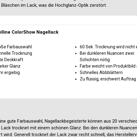
ine Bläschen im Lack, was die Hochglanz-Optik zerstört.
lline ColorShow Nagellack
oße Farbauswahl
60 Sek. Trocknung wird nicht er
hnelle Trocknung
Bei dunkleren Nuancen zwei
te Deckkraft
Schichten nötig
arker Glanz
Farbe weicht von Produktbild
r ergiebig
Schnelles Abbblättern
Zu flüssig, erschwert Auftrag
eine gute Farbauswahl, Nagellackbegeisterte können aus 20 verschi
er Lack trocknet mit einem schönen Glanz. Bei den dunkleren Nuance
t wird. Generell trocknet der Lack zwar recht schnell, das Herstelle