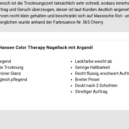
noch ist die Trocknungszeit tatsächlich sehr schnell, sodass innerh
uftrag und Geruch überzeugen, dieser ist laut Kunden deutlich angene
ncen recht klein gehalten und beschränkt sich auf klassische Rot- 
verglichen wurde anhand der Farbnuance Nr. 565 Cherry.
 Hansen Color Therapy Nagellack mit Arganöl
legend
Lackfarbe weicht ab
te Trocknung
Geringe Haltbarkeit
höner Glanz
Recht flüssig, erschwert Auft
gleich pflegend
Breiter Pinsel
Deckt nach 2 Schichten
Streifiger Auftrag