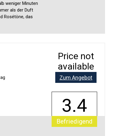
alb weniger Minuten
hmer als der Duft
und Rosétöne, das
Price not
available
Zum Angebot
rag
3.4
Befriedigend