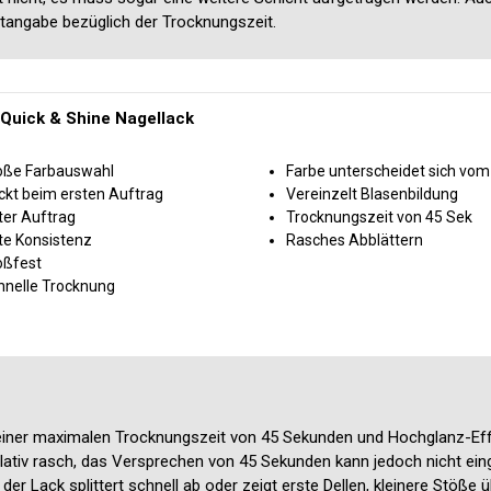
tangabe bezüglich der Trocknungszeit.
 Quick & Shine Nagellack
oße Farbauswahl
Farbe unterscheidet sich vom 
ckt beim ersten Auftrag
Vereinzelt Blasenbildung
ter Auftrag
Trocknungszeit von 45 Sek
te Konsistenz
Rasches Abblättern
oßfest
hnelle Trocknung
t einer maximalen Trocknungszeit von 45 Sekunden und Hochglanz-E
relativ rasch, das Versprechen von 45 Sekunden kann jedoch nicht ei
er Lack splittert schnell ab oder zeigt erste Dellen, kleinere Stöße 