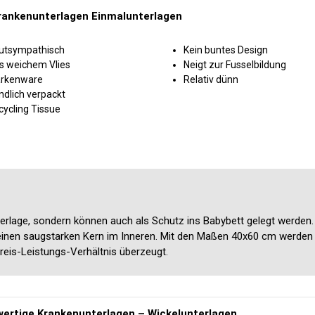
rankenunterlagen Einmalunterlagen
utsympathisch
Kein buntes Design
s weichem Vlies
Neigt zur Fusselbildung
rkenware
Relativ dünn
ndlich verpackt
cycling Tissue
nterlage, sondern können auch als Schutz ins Babybett gelegt werden.
einen saugstarken Kern im Inneren. Mit den Maßen 40x60 cm werden
Preis-Leistungs-Verhältnis überzeugt.
ertige Krankenunterlagen – Wickelunterlagen