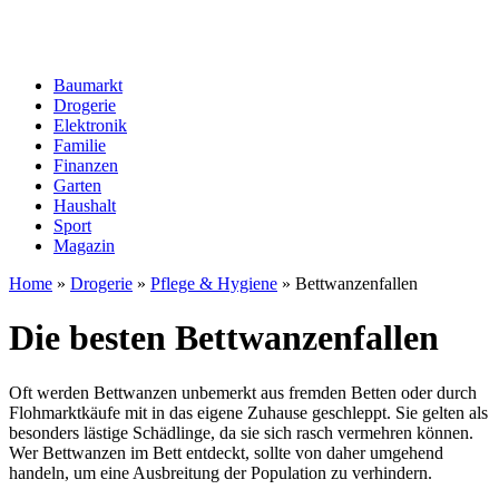
Baumarkt
Drogerie
Elektronik
Familie
Finanzen
Garten
Haushalt
Sport
Magazin
Home
»
Drogerie
»
Pflege & Hygiene
»
Bettwanzenfallen
Die besten Bettwanzenfallen
Oft werden Bettwanzen unbemerkt aus fremden Betten oder durch
Flohmarktkäufe mit in das eigene Zuhause geschleppt. Sie gelten als
besonders lästige Schädlinge, da sie sich rasch vermehren können.
Wer Bettwanzen im Bett entdeckt, sollte von daher umgehend
handeln, um eine Ausbreitung der Population zu verhindern.