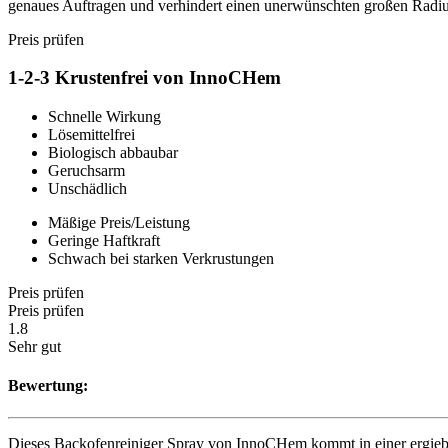
genaues Auftragen und verhindert einen unerwünschten großen Radius
Preis prüfen
1-2-3 Krustenfrei von InnoCHem
Schnelle Wirkung
Lösemittelfrei
Biologisch abbaubar
Geruchsarm
Unschädlich
Mäßige Preis/Leistung
Geringe Haftkraft
Schwach bei starken Verkrustungen
Preis prüfen
Preis prüfen
1.8
Sehr gut
Bewertung:
Dieses Backofenreiniger Spray von InnoCHem kommt in einer ergiebige