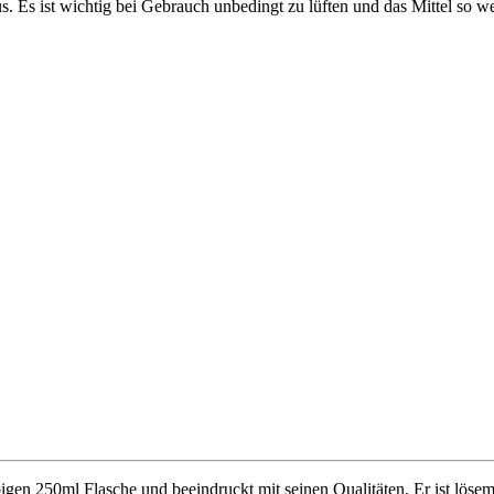
. Es ist wichtig bei Gebrauch unbedingt zu lüften und das Mittel so 
n 250ml Flasche und beeindruckt mit seinen Qualitäten. Er ist lösemit