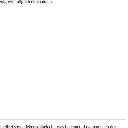
wenig wie möglich einzuatmen.
telfrei sowie lebensmittelecht, was bedeutet, dass man nach der