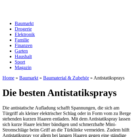
Baumarkt
Drogerie
Elektronik
Familie
Finanzen
Garten
Haushalt
Sport
Magazin
Home
»
Baumarkt
»
Baumaterial & Zubehör
»
Antistatiksprays
Die besten Antistatiksprays
Die antistatische Aufladung schafft Spannungen, die sich am
Türgriff als kleiner elektrischer Schlag oder in Form vom zu Berge
stehenden kurzen Haaren entladen. Mit dem Antistatikspray lassen
sich kurze Haare leichter bändigen und schmerzhafte Mini-
Stromschläge beim Griff an die Türklinke vermeiden. Zudem hilft
Antistatikspray vor allem bei langen Haaren gegen eine ständige